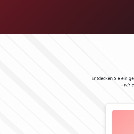
Entdecken Sie einig
–
wir e