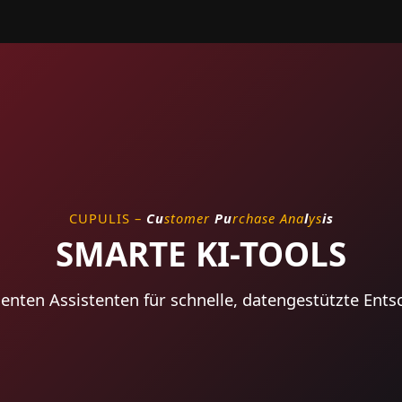
CUPULIS –
Cu
stomer
Pu
rchase Ana
l
ys
is
SMARTE KI-TOOLS
igenten Assistenten für schnelle, datengestützte Ent