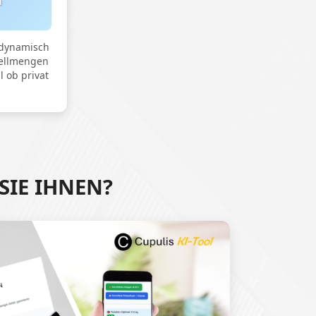
n
dynamisch
stellmengen
l ob privat
SIE IHNEN?